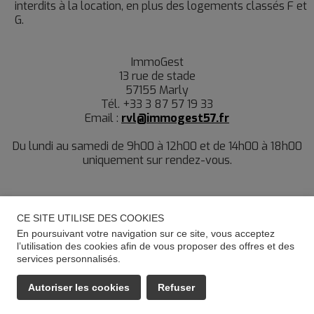
interdits à la location, en plus des logements classés F et
G.
ImmoGest
13 rue de stade
57155 Marly
Tél. +33 3 87 57 19 33
Email :
rvl@immogest57.fr
Du lundi au samedi de 9h00 à 12h00 et de 14h00 à 18h00
uniquement sur rendez-vous.
CE SITE UTILISE DES COOKIES
En poursuivant votre navigation sur ce site, vous acceptez
l’utilisation des cookies afin de vous proposer des offres et des
services personnalisés.
Autoriser les cookies
Refuser
EMAIL
APPELER