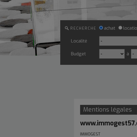
achat
locati
RECHERCHE
Localité
Budget
à
Mentions légales
www.immogest57
IMMOGEST