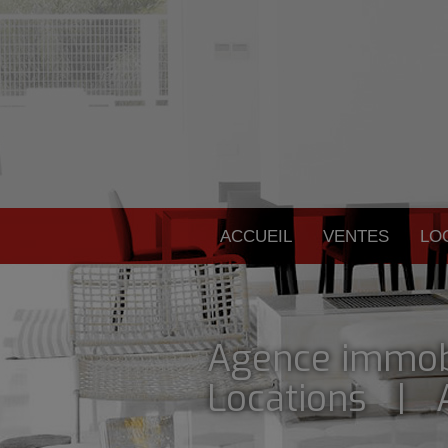
ACCUEIL
VENTES
LO
Agence immob
Locations | A