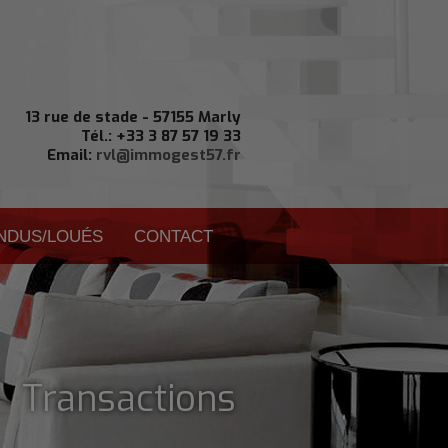
13 rue de stade - 57155 Marly
Tél.: +33 3 87 57 19 33
Email:
rvl@immogest57.fr
ENDUS/LOUÉS
CONTACT
| Transactions