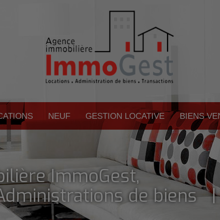
CATIONS
NEUF
GESTION LOCATIVE
BIENS V
ilière ImmoGest,
dministrations de biens 