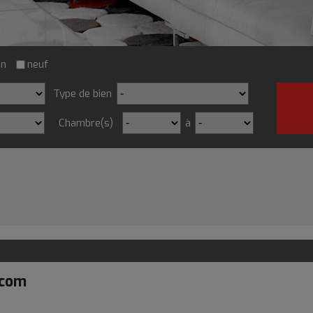
on
neuf
Type de bien
Chambre(s)
à
.com