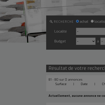
achat
locati
RECHERCHE
Localité
Budget
à
Résultat de votre recher
81 - 80 sur 0 annonces
Surface
|
Date
|
C
Actuellement, aucune annonce ne cor