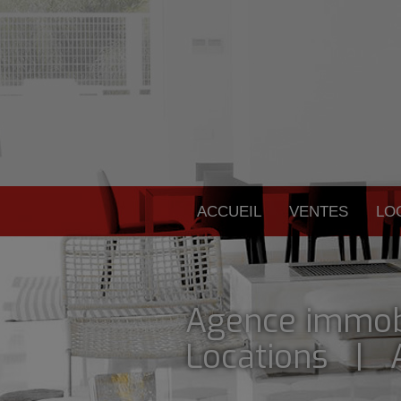
ACCUEIL
VENTES
LO
Agence immob
Locations | A