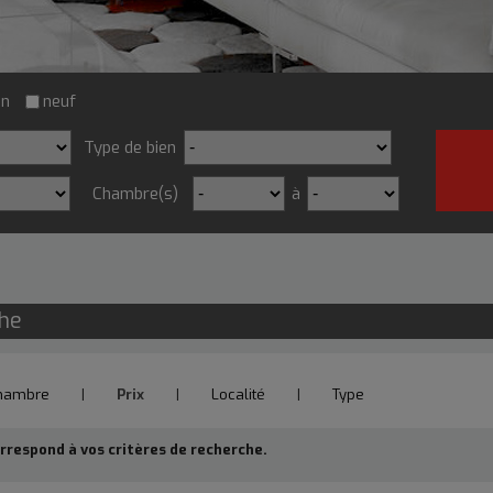
on
neuf
Type de bien
Chambre(s)
à
che
hambre
|
Prix
|
Localité
|
Type
respond à vos critères de recherche.