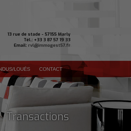
13 rue de stade - 57155 Marly
Tél.: +33 3 87 57 19 33
Email:
rvl@immogest57.fr
ENDUS/LOUÉS
CONTACT
| Transactions