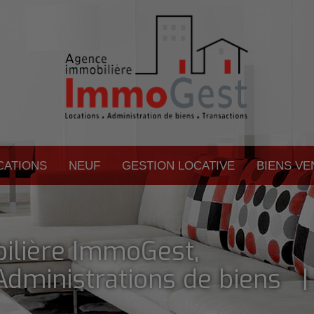
CATIONS
NEUF
GESTION LOCATIVE
BIENS V
ilière ImmoGest,
dministrations de biens 