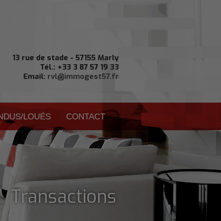
13 rue de stade - 57155 Marly
Tél.: +33 3 87 57 19 33
Email:
rvl@immogest57.fr
ENDUS/LOUÉS
CONTACT
| Transactions