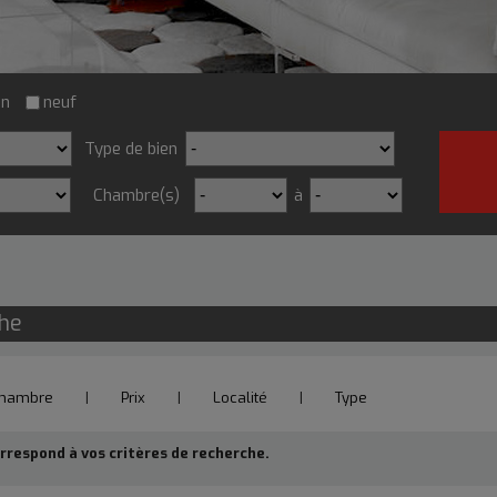
on
neuf
Type de bien
Chambre(s)
à
che
hambre
|
Prix
|
Localité
|
Type
respond à vos critères de recherche.