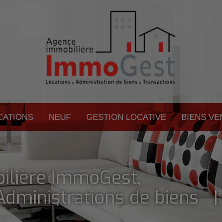
CATIONS
NEUF
GESTION LOCATIVE
BIENS V
ilière ImmoGest,
dministrations de biens 