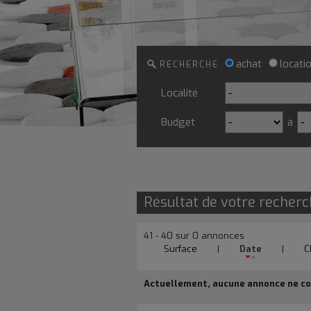
achat
locati
RECHERCHE
Localité
Budget
à
Résultat de votre recher
41 - 40 sur 0 annonces
Surface
|
Date
|
C
Actuellement, aucune annonce ne cor