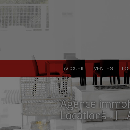
ACCUEIL
VENTES
LO
Agence immob
Locations | A